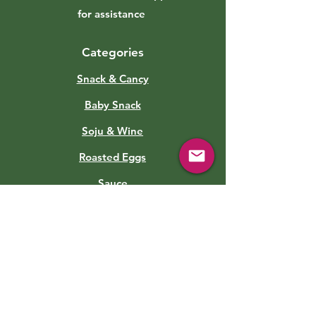
for assistance
Categories
Snack & Cancy
Baby Snack
Soju & Wine
Roasted Eggs
Sauce
Soft Drinks
Canned Food
Kimchi
Info