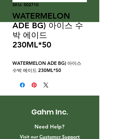
SKU: 502710
WATERMELON
ADE BG) 아이스 수
박 에이드
230ML*50
WATERMELON ADE BG) 아이스
수박 에이드 230ML*50
Gahm Inc.
Need Help?
Visit our
Customer Support